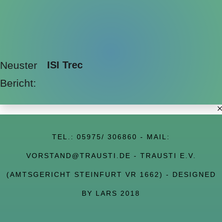
Neuster
ISI Trec
Bericht:
TEL.:
05975/ 306860
- MAIL:
VORSTAND@TRAUSTI.DE
- TRAUSTI E.V.
(AMTSGERICHT STEINFURT VR 1662) - DESIGNED
BY LARS 2018