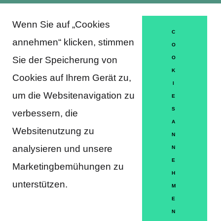
Wenn Sie auf „Cookies
About Trausti e.V.
C
annehmen“ klicken, stimmen
O
Sie der Speicherung von
O
K
DATENSCHUTZERKLÄRUNG
Cookies auf Ihrem Gerät zu,
I
MITGLIEDSCHAFT
um die Websitenavigation zu
E
S
verbessern, die
HÄUFIGE FRAGEN
A
Websitenutzung zu
KONTAKT
N
analysieren und unsere
N
IMPRESSUM
E
Marketingbemühungen zu
H
HILFE
unterstützen.
M
E
N
Partner