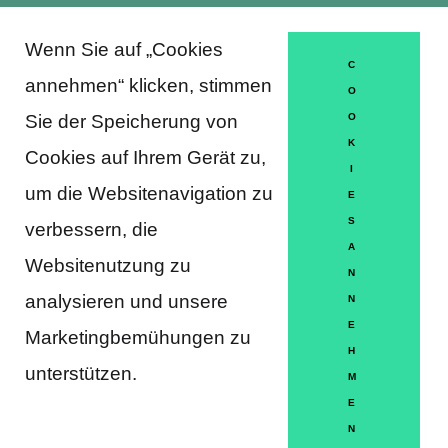
Wenn Sie auf „Cookies
About Trausti e.V.
C
annehmen“ klicken, stimmen
O
Sie der Speicherung von
O
K
DATENSCHUTZERKLÄRUNG
Cookies auf Ihrem Gerät zu,
I
MITGLIEDSCHAFT
um die Websitenavigation zu
E
S
verbessern, die
HÄUFIGE FRAGEN
A
Websitenutzung zu
KONTAKT
N
analysieren und unsere
N
IMPRESSUM
E
Marketingbemühungen zu
H
HILFE
unterstützen.
M
E
N
Partner