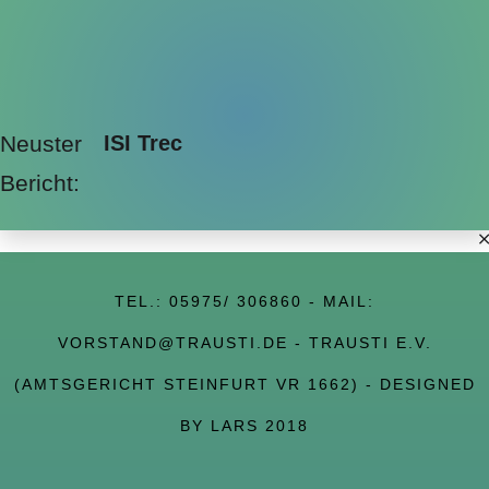
Neuster
ISI Trec
Bericht:
TEL.:
05975/ 306860
- MAIL:
VORSTAND@TRAUSTI.DE
- TRAUSTI E.V.
(AMTSGERICHT STEINFURT VR 1662) - DESIGNED
BY LARS 2018