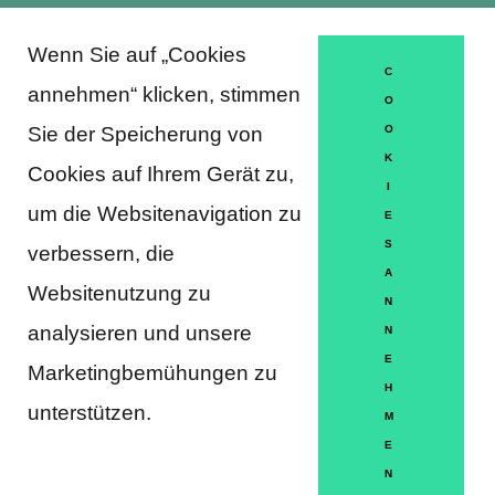
Wenn Sie auf „Cookies
About Trausti e.V.
C
annehmen“ klicken, stimmen
O
Sie der Speicherung von
O
K
DATENSCHUTZERKLÄRUNG
Cookies auf Ihrem Gerät zu,
I
MITGLIEDSCHAFT
um die Websitenavigation zu
E
S
verbessern, die
HÄUFIGE FRAGEN
A
Websitenutzung zu
KONTAKT
N
analysieren und unsere
N
IMPRESSUM
E
Marketingbemühungen zu
H
HILFE
unterstützen.
M
E
N
Partner