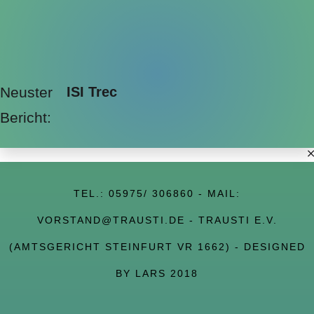
Neuster
ISI Trec
Bericht:
TEL.:
05975/ 306860
- MAIL:
VORSTAND@TRAUSTI.DE
- TRAUSTI E.V.
(AMTSGERICHT STEINFURT VR 1662) - DESIGNED
BY LARS 2018